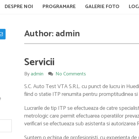
DESPRE NOI
PROGRAMARE
GALERIE FOTO
LOC
Author:
admin
Servicii
By
admin
No Comments
S.C. Auto Test VTA S.R.L. cu punct de lucru in Huedin
fiind o statie ITP renumita pentru promptitudinea si 
e
Lucrarile de tip ITP se efectueaza de catre specialisti
metrologic care permit efectuarea operatiilor prevaz
verificari se efectueaza sub asistenta si autorizarea
Suntem o echipa de profesionisti, cu experienta de p