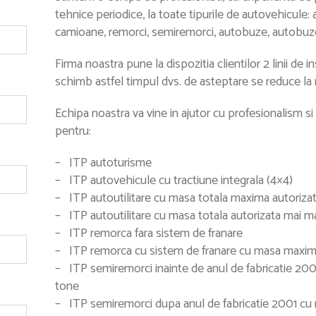
tehnice periodice, la toate tipurile de autovehicule
camioane, remorci, semiremorci, autobuze, autobuze
Firma noastra pune la dispozitia clientilor 2 linii de 
schimb astfel timpul dvs. de asteptare se reduce la
Echipa noastra va vine in ajutor cu profesionalism si
pentru:
– ITP autoturisme
– ITP autovehicule cu tractiune integrala (4×4)
– ITP autoutilitare cu masa totala maxima autorizata
– ITP autoutilitare cu masa totala autorizata mai m
– ITP remorca fara sistem de franare
– ITP remorca cu sistem de franare cu masa maxima 
– ITP semiremorci inainte de anul de fabricatie 20
tone
– ITP semiremorci dupa anul de fabricatie 2001 cu