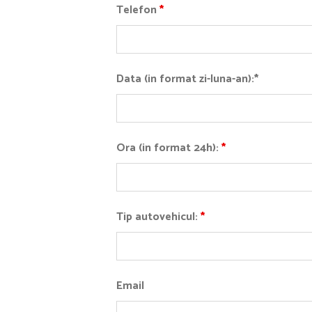
Telefon
*
Data (in format zi-luna-an):*
Ora (in format 24h):
*
Tip autovehicul:
*
Email