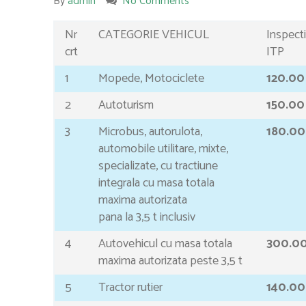
By
admin
No Comments
Nr
CATEGORIE VEHICUL
Inspect
crt
ITP
1
Mopede, Motociclete
120.00
2
Autoturism
150.00
3
Microbus, autorulota,
180.00
automobile utilitare, mixte,
specializate, cu tractiune
integrala cu masa totala
maxima autorizata
pana la 3,5 t inclusiv
4
Autovehicul cu masa totala
300.0
maxima autorizata peste 3,5 t
5
Tractor rutier
140.00