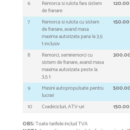
6
Remorca si rulota fara sistem
120.00
de franare
7
Remorca si rulota cu sistem
150.00
de franare, avand masa
maxima autorizata pana la 3,5
t inclusiv
8
Remorci, semiremorci cu
300.0
sistem de franare, avand masa
maxima autorizata peste la
3,5 t
9
Masini autopropulsate pentru
500.0
lucrari
10
Cvadricicluri, ATV-uri
150.00
OBS:
Toate tarifele includ TVA