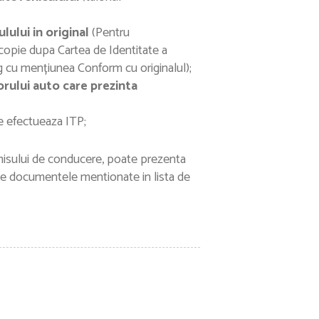
lului in original
(Pentru
 copie dupa Cartea de Identitate a
ng cu mențiunea Conform cu originalul);
rului auto care prezinta
 se efectueaza ITP;
rmisului de conducere, poate prezenta
inte documentele mentionate in lista de