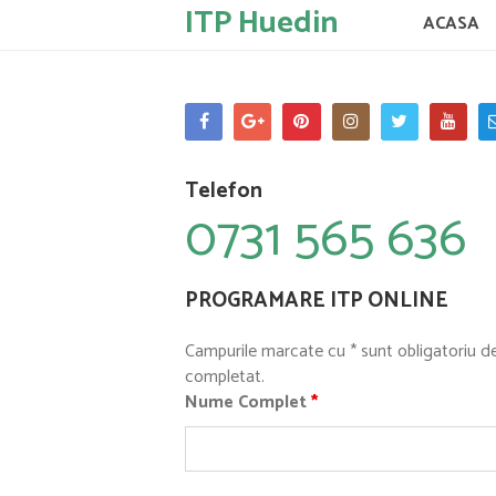
ITP Huedin
ACASA
Telefon
0731 565 636
PROGRAMARE ITP ONLINE
Campurile marcate cu * sunt obligatoriu d
completat.
Nume Complet
*