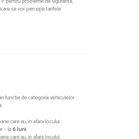
 ITP pentru probleme de siguranta,
ficare se vor percepe tarifele
 in functie de categoria vehiculelor
a:
ne care au, in afara locului
e – la
6 luni
;
ne care au, in afara locului