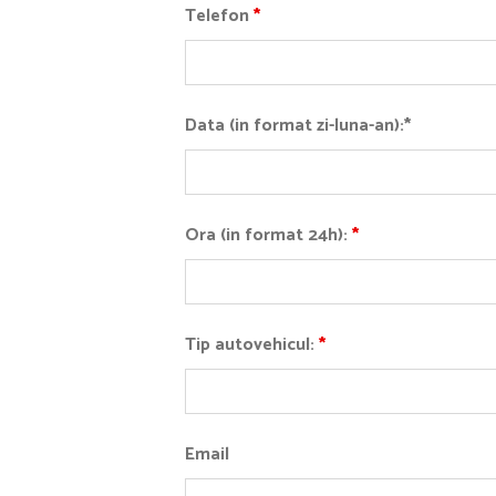
Telefon
*
Data (in format zi-luna-an):*
Ora (in format 24h):
*
Tip autovehicul:
*
Email