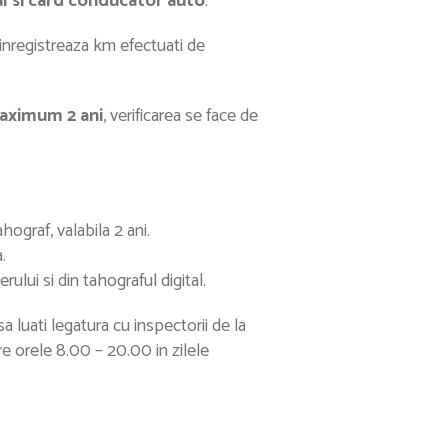
al si card conducator auto
.
inregistreaza km efectuati de
maximum 2 ani
, verificarea se face de
hograf, valabila 2 ani.
.
rului si din tahograful digital.
 luati legatura cu inspectorii de la
tre orele 8.00 – 20.00 in zilele