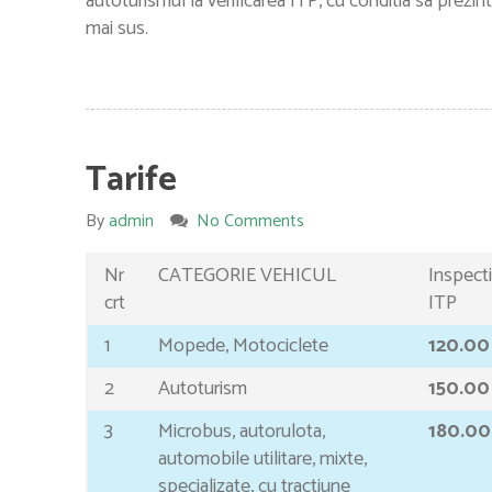
autoturismul la verificarea ITP, cu conditia sa prez
mai sus.
Tarife
By
admin
No Comments
Nr
CATEGORIE VEHICUL
Inspect
crt
ITP
1
Mopede, Motociclete
120.00
2
Autoturism
150.00
3
Microbus, autorulota,
180.00
automobile utilitare, mixte,
specializate, cu tractiune