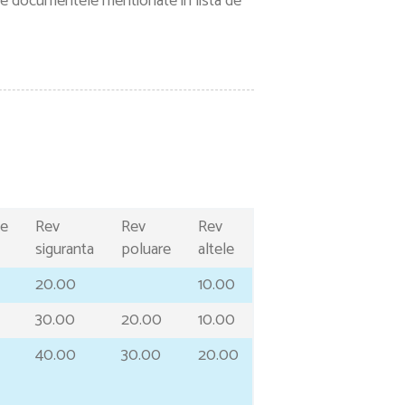
inte documentele mentionate in lista de
ie
Rev
Rev
Rev
siguranta
poluare
altele
20.00
10.00
30.00
20.00
10.00
40.00
30.00
20.00