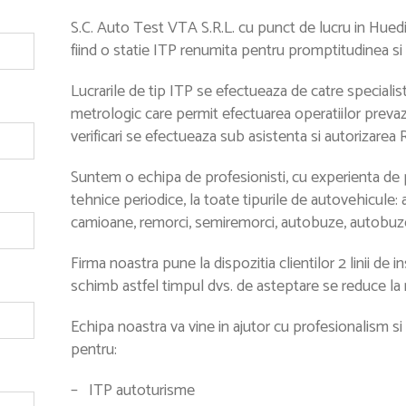
S.C. Auto Test VTA S.R.L. cu punct de lucru in Huedin
fiind o statie ITP renumita pentru promptitudinea si 
Lucrarile de tip ITP se efectueaza de catre specialisti
metrologic care permit efectuarea operatiilor prevaz
verificari se efectueaza sub asistenta si autorizarea
Suntem o echipa de profesionisti, cu experienta de p
tehnice periodice, la toate tipurile de autovehicule
camioane, remorci, semiremorci, autobuze, autobuze
Firma noastra pune la dispozitia clientilor 2 linii de 
schimb astfel timpul dvs. de asteptare se reduce la
Echipa noastra va vine in ajutor cu profesionalism si
pentru:
– ITP autoturisme