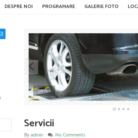
DESPRE NOI
PROGRAMARE
GALERIE FOTO
LOC
Servicii
Tahograf Huedin
e
Servicii
By
admin
No Comments