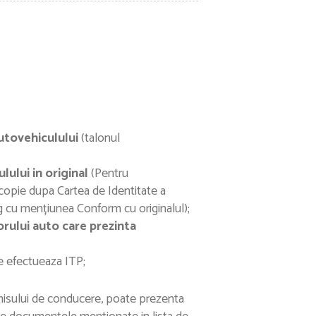
autovehiculului
(talonul
lului in original
(Pentru
 copie dupa Cartea de Identitate a
ng cu mențiunea Conform cu originalul);
rului auto care prezinta
 se efectueaza ITP;
rmisului de conducere, poate prezenta