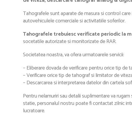
de viteza, descarcare tahograf analog & digit
Tahografele sunt aparate de masura si control care 
autovehiculele comerciale si activitatiile soferilor.
Tahografele trebuiesc verificate periodic la 
socetatile autorizate si monitorizate de RAR.
Societatea noastra, va ofera urmatoarele servicii:
– Eliberare dovada de verificare pentru orice tip de ta
– Verificare orice tip de tahograf si limitator de viteza
– Descarcarea si interpretarea datelor din cartela sofe
Pentru nelamuriri sau detalii suplimentare va rugam sa
statie, personalul nostru poate fi contactat zilnic in
lucratoare.