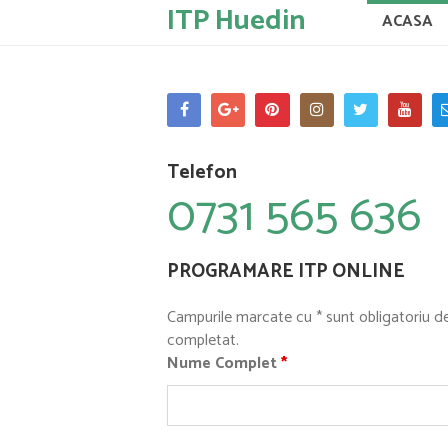
ITP Huedin
ACASA
Telefon
0731 565 636
PROGRAMARE ITP ONLINE
Campurile marcate cu * sunt obligatoriu d
completat.
Nume Complet
*