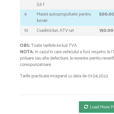
3,5 t
9
Masini autopropulsate pentru
500.0
lucrari
10
Cvadricicluri, ATV-uri
150.00
OBS:
Toate tarifele includ TVA
NOTA:
In cazul in care vehiculul a fost resprins la
poluare sau alte defectiuni, la revenire pentru reveri
corespunzatoare.
Tarife practicate incepand cu data de 01.04.2022
Load More P